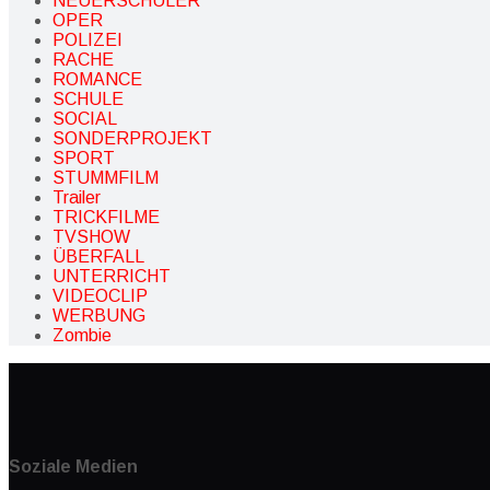
NEUERSCHÜLER
OPER
POLIZEI
RACHE
ROMANCE
SCHULE
SOCIAL
SONDERPROJEKT
SPORT
STUMMFILM
Trailer
TRICKFILME
TVSHOW
ÜBERFALL
UNTERRICHT
VIDEOCLIP
WERBUNG
Zombie
Soziale Medien