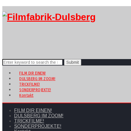
Search
for:
FILM DIR EINEN!
DULSBERG IM ZOOM!
TRICKFILME!
SONDERPROJEKTE!
Kontakt
FILM DIR EINEN!
DULSBERG IM ZOOM!
TRICKFILME!
SONDERPROJEKTE!