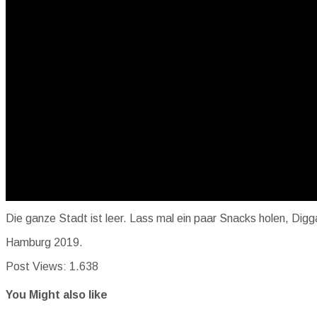
Die ganze Stadt ist leer. Lass mal ein paar Snacks holen, Digg
Hamburg 2019.
Post Views:
1.638
You Might also like