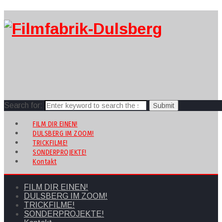
Search for:
FILM DIR EINEN!
DULSBERG IM ZOOM!
TRICKFILME!
SONDERPROJEKTE!
Kontakt
FILM DIR EINEN!
DULSBERG IM ZOOM!
TRICKFILME!
SONDERPROJEKTE!