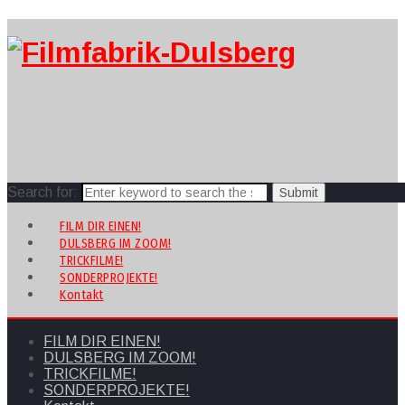
Search for:
FILM DIR EINEN!
DULSBERG IM ZOOM!
TRICKFILME!
SONDERPROJEKTE!
Kontakt
FILM DIR EINEN!
DULSBERG IM ZOOM!
TRICKFILME!
SONDERPROJEKTE!