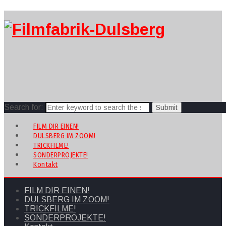
Search for:
FILM DIR EINEN!
DULSBERG IM ZOOM!
TRICKFILME!
SONDERPROJEKTE!
Kontakt
FILM DIR EINEN!
DULSBERG IM ZOOM!
TRICKFILME!
SONDERPROJEKTE!