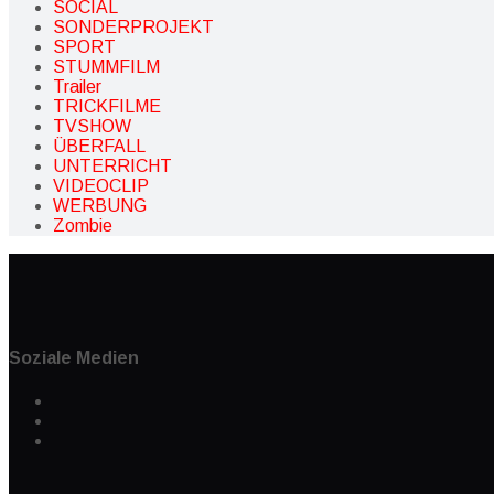
SOCIAL
SONDERPROJEKT
SPORT
STUMMFILM
Trailer
TRICKFILME
TVSHOW
ÜBERFALL
UNTERRICHT
VIDEOCLIP
WERBUNG
Zombie
Soziale Medien