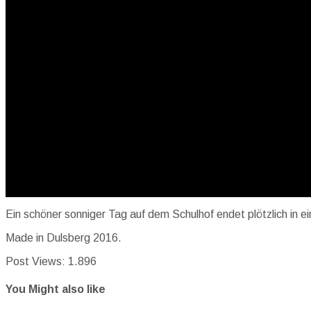
Ein schöner sonniger Tag auf dem Schulhof endet plötzlich in e
Made in Dulsberg 2016.
Post Views:
1.896
You Might also like