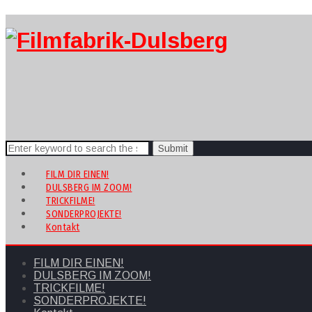
Search
for:
FILM DIR EINEN!
DULSBERG IM ZOOM!
TRICKFILME!
SONDERPROJEKTE!
Kontakt
FILM DIR EINEN!
DULSBERG IM ZOOM!
TRICKFILME!
SONDERPROJEKTE!