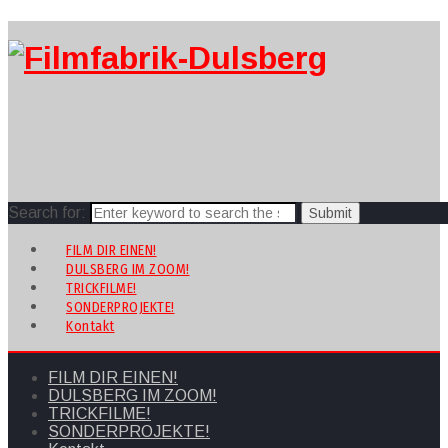
Search for:
FILM DIR EINEN!
DULSBERG IM ZOOM!
TRICKFILME!
SONDERPROJEKTE!
Kontakt
FILM DIR EINEN!
DULSBERG IM ZOOM!
TRICKFILME!
SONDERPROJEKTE!